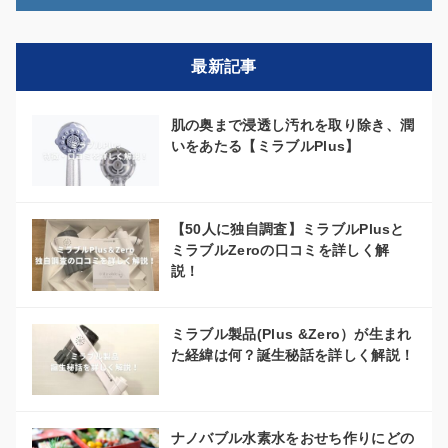
最新記事
肌の奥まで浸透し汚れを取り除き、潤
いをあたる【ミラブルPlus】
【50人に独自調査】ミラブルPlusと
ミラブルZeroの口コミを詳しく解
説！
ミラブル製品(Plus &Zero）が生まれ
た経緯は何？誕生秘話を詳しく解説！
ナノバブル水素水をおせち作りにどの